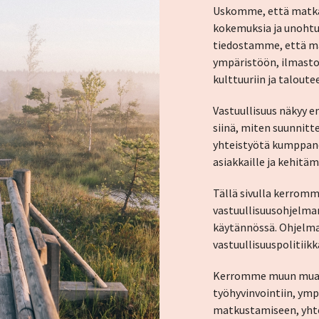
Uskomme, että matkai
kokemuksia ja unoht
tiedostamme, että ma
ympäristöön, ilmastoo
kulttuuriin ja taloute
Vastuullisuus näkyy e
siinä, miten suunni
yhteistyötä kumppan
asiakkaille ja kehi
Tällä sivulla kerrom
vastuullisuusohjel
käytännössä. Ohjelma
vastuullisuuspolitiikk
Kerromme muun muas
työhyvinvointiin, ymp
matkustamiseen, yhte