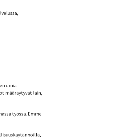
lvelussa,
sen omia
dot määräytyvät lain,
omassa työssä. Emme
lisuuskäytännöillä,