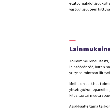
etätyömahdollisuuksilla
vastuullisuuteen liittyv
Lainmukainen
Toimimme rehellisesti,
lainsäädäntöä, kuten ma
yritystoimintaan liittyv
Meillä on eettiset toimi
yhteistyökumppaneihin, 
kilpailua tai muuta epäe
Asiakkaalle tämä tarkoi