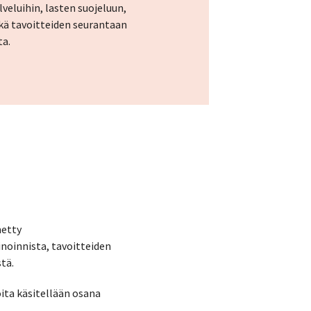
alveluihin, lasten suojeluun,
kä tavoitteiden seurantaan
ta.
metty
inoinnista, tavoitteiden
tä.
oita käsitellään osana