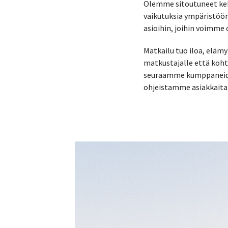
Olemme sitoutuneet keh
vaikutuksia ympäristöön,
asioihin, joihin voimm
Matkailu tuo iloa, eläm
matkustajalle että koht
seuraamme kumppaneidem
ohjeistamme asiakkait