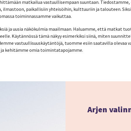
ittämään matkailua vastuullisempaan suuntaan. Tiedostamme, e
 ilmastoon, paikallisiin yhteisöihin, kulttuuriin ja talouteen. Sik
e omassa toiminnassamme vaikuttaa.
yksiä ja uusia näkökulmia maailmaan. Haluamme, että matkat tuo
eelle. Käytännössä tämä näkyy esimerkiksi siinä, miten suunnit
me vastuullisuuskäytäntöjä, tuomme esiin saatavilla olevaa va
a ja kehitämme omia toimintatapojamme.
Arjen valin