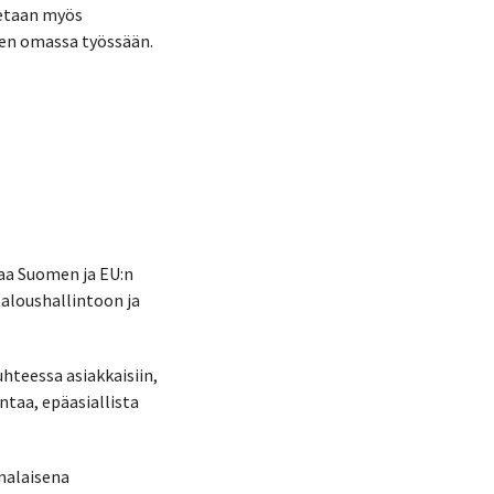
aetaan myös
uden omassa työssään.
aa Suomen ja EU:n
aloushallintoon ja
hteessa asiakkaisiin,
taa, epäasiallista
omalaisena