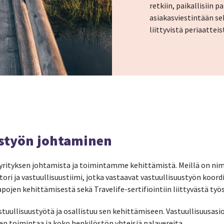
retkiin, paikallisiin p
asiakasviestintään se
liittyvistä periaatteis
ustyön johtaminen
 yrityksen johtamista ja toimintamme kehittämistä. Meillä on ni
ori ja vastuullisuustiimi, jotka vastaavat vastuullisuustyön koord
ojen kehittämisestä sekä Travelife-sertifiointiin liittyvästä työs
stuullisuustyötä ja osallistuu sen kehittämiseen. Vastuullisuusasi
mien toimintaa ja koko henkilöstön yhteisiä palavereita.