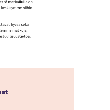
ttä matkailulla on
si keskitymme niihin
ttavat hyvää sekä
telemme matkoja,
stuullisuustietoa,
nat