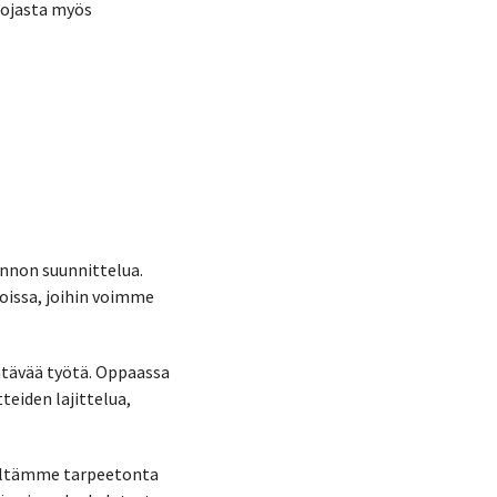
uojasta myös
nnon suunnittelua.
oissa, joihin voimme
htävää työtä. Oppaassa
eiden lajittelua,
 vältämme tarpeetonta