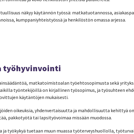
stuullisuus näkyy käytännön työssä: matkatuotannossa, asiakaspa
noissa, kumppaniyhteistyössä ja henkilöstön omassa arjessa.
a työhyvinvointi
nsäädäntöä, matkatoimistoalan työehtosopimusta sekä yrityk
ikilla työntekijöillä on kirjallinen työsopimus, ja työsuhteen eh
vittujen käytäntöjen mukaisesti.
öiden oikeuksia, yhdenvertaisuutta ja mahdollisuutta kehittyä 
intää, pakkotyötä tai lapsityövoimaa missään muodossa.
a ja työkykyä tuetaan muun muassa työterveyshuollolla, työturval