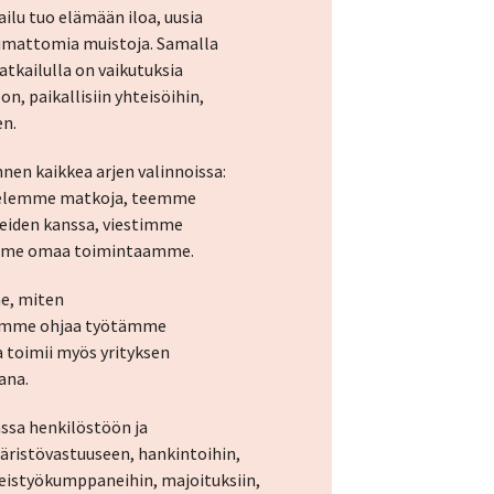
lu tuo elämään iloa, uusia
umattomia muistoja. Samalla
tkailulla on vaikutuksia
n, paikallisiin yhteisöihin,
en.
nnen kaikkea arjen valinnoissa:
ttelemme matkoja, teemme
eiden kanssa, viestimme
tämme omaa toimintaamme.
me, miten
mamme ohjaa työtämme
 toimii myös yrityksen
ana.
sa henkilöstöön ja
äristövastuuseen, hankintoihin,
istyökumppaneihin, majoituksiin,