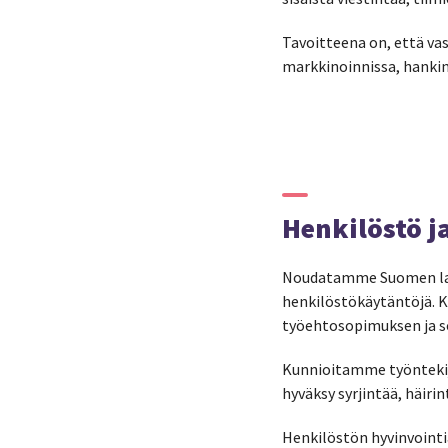
Tavoitteena on, että va
markkinoinnissa, hankin
Henkilöstö j
Noudatamme Suomen lai
henkilöstökäytäntöjä. Ka
työehtosopimuksen ja so
Kunnioitamme työntekij
hyväksy syrjintää, häir
Henkilöstön hyvinvointi