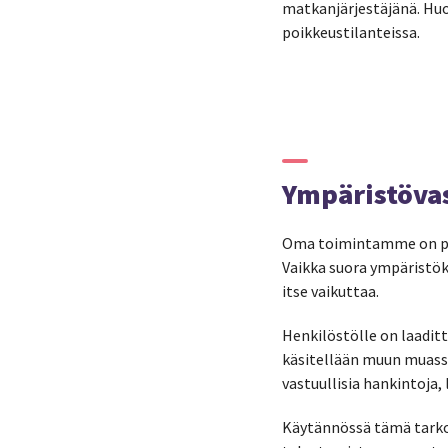
matkanjärjestäjänä. Huo
poikkeustilanteissa.
Ympäristöva
Oma toimintamme on pää
Vaikka suora ympäristök
itse vaikuttaa.
Henkilöstölle on laadit
käsitellään muun muassa
vastuullisia hankintoja,
Käytännössä tämä tarkoi