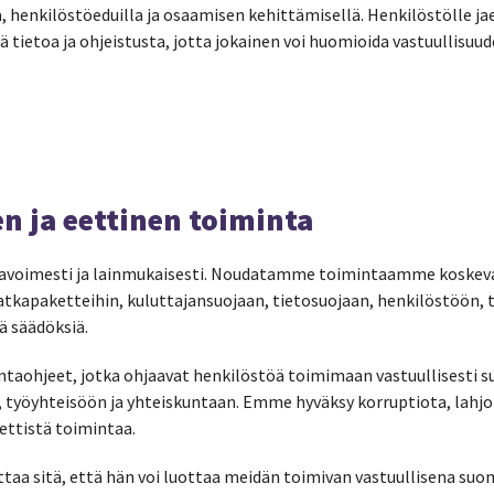
, henkilöstöeduilla ja osaamisen kehittämisellä. Henkilöstölle j
ää tietoa ja ohjeistusta, jotta jokainen voi huomioida vastuullisu
 ja eettinen toiminta
 avoimesti ja lainmukaisesti. Noudatamme toimintaamme koskev
tkapaketteihin, kuluttajansuojaan, tietosuojaan, henkilöstöön, t
iä säädöksiä.
ntaohjeet, jotka ohjaavat henkilöstöä toimimaan vastuullisesti su
työyhteisöön ja yhteiskuntaan. Emme hyväksy korruptiota, lahjon
ettistä toimintaa.
ttaa sitä, että hän voi luottaa meidän toimivan vastuullisena su