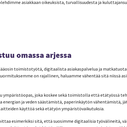
lehdimme asiakkaan oikeuksista, turvallisuudesta ja kuluttajans
stuu omassa arjessa
osin toimistotyötä, digitaalista asiakaspalvelua ja matkatuota
uormituksemme on rajallinen, haluamme vähentää sitä niissä asi
tu ympäristöopas, joka koskee sekä toimistolla että etätyössä te
 energian ja veden säästämistä, paperinkäytön vähentämistä, jätt
 laitteiden käyttöä sekä etätyön ympäristövaikutuksia.
ttaa esimerkiksi sitä, että suosimme digitaalisia työvälineitä,