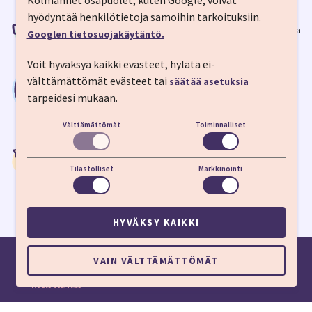
Kolmannet osapuolet, kuten Google, voivat
Säästä rahaa
hyödyntää henkilötietoja samoihin tarkoituksiin.
Tarjoamme parhaat hinnat matkapaketeille, tarvittaessa
Googlen tietosuojakäytäntö.
hyvitämme hinnanerotuksen.
Voit hyväksyä kaikki evästeet, hylätä ei-
Säästä aikaa
välttämättömät evästeet tai
säätää asetuksia
Nopein tapa löytää halvin matka, jossa mukana
tarpeidesi mukaan.
laatutarkistetut hotellit.
Välttämättömät
Toiminnalliset
Säästä hermoja
Koko matkapaketti yhdellä ostoksella, 24/7
Tilastolliset
Markkinointi
asiakaspalvelu ja matkapakettilain suoja.
HYVÄKSY KAIKKI
VAIN VÄLTTÄMÄTTÖMÄT
HYVÄ TIETÄÄ