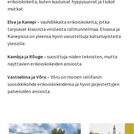
erikoiskokeita, kuten kuuluisat hyppysuorat ja tiukat
mutkat.
Elva ja Kanepi –
vauhdikkaita erikoiskokeita, jotka
tarjoavat klassista virolaista rallitunnelmaa. Elvassa ja
Kanepissa on yleensä hyvin varusteltuja katselupisteitä
yleisölle.
Kambja ja Rõuge –
suosittuja niiden teknisten, mutta
näyttävien erikoiskokeiden ansiosta.
Vastseliina ja Võru –
Võru on monen rallifanin
suosikkikohde erikoiskokeidensa ja hyvin järjestettyjen
palveluiden ansiosta.