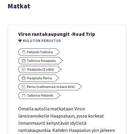
Matkat
Viron rantakaupungit -Road Trip
💎 KULUTON PERUUTUS
Helsinki-Tallinna
Tallinna-Haapsalu
Haapsalu (2 yötä)
Haapsalu-Pärnu
Pärnu (valitsemasi määrä öitä)
Tallinna-Helsinki
Omalla autolla matkataan Viron
länsirannikolle Haapsaluun, jossa korkeat
linnanmuurit kehystävät idyllistä
rantakaupunkia. Kahden Haapsalun yön jälkeen