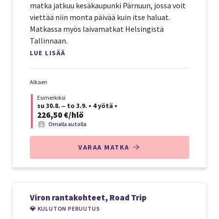
matka jatkuu kesäkaupunki Pärnuun, jossa voit
viettää niin monta päivää kuin itse haluat.
Matkassa myös laivamatkat Helsingistä
Tallinnaan.
LUE LISÄÄ
Alkaen
Esimerkiksi
su 30.8. ‒ to 3.9.
•
4 yötä
•
226,50 €/hlö
Omalla autolla
VARAA MATKA
Viron rantakohteet, Road Trip
💎 KULUTON PERUUTUS