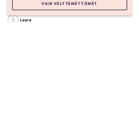
VAIN VÄLTTÄMÄTTÖMÄT
onnistunut kaikin puolin!
Laura
Parasta matkalla oli perheen kanssa vietetty aika.
Mikko
Perheen kanssa
Parasta oli varauksen helppous.
Tuula
Perheen kanssa
KATSO KAIKKI 4 ASIAKASKOKEMUSTA
Reitti ja kohteet