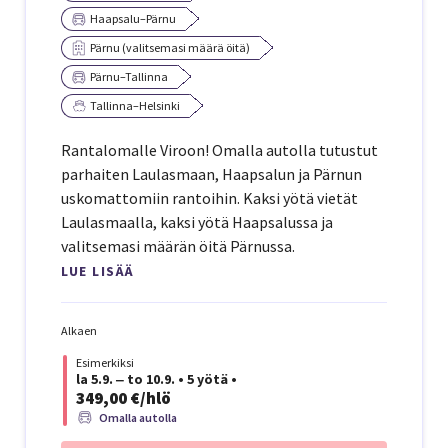
Haapsalu–Pärnu
Pärnu (valitsemasi määrä öitä)
Pärnu–Tallinna
Tallinna–Helsinki
Rantalomalle Viroon! Omalla autolla tutustut
parhaiten Laulasmaan, Haapsalun ja Pärnun
uskomattomiin rantoihin. Kaksi yötä vietät
Laulasmaalla, kaksi yötä Haapsalussa ja
valitsemasi määrän öitä Pärnussa.
LUE LISÄÄ
Alkaen
Esimerkiksi
la 5.9. ‒ to 10.9.
•
5 yötä
•
349,00 €/hlö
Omalla autolla