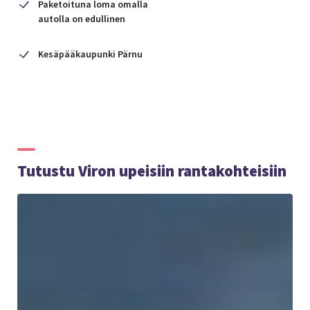
Paketoituna loma omalla
autolla on edullinen
Kesäpääkaupunki Pärnu
Tutustu Viron upeisiin rantakohteisiin