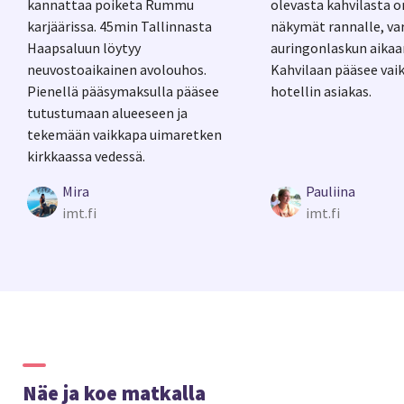
kannattaa poiketa Rummu
olevasta kahvilasta o
karjäärissa. 45min Tallinnasta
näkymät rannalle, va
Haapsaluun löytyy
auringonlaskun aikaa
neuvostoaikainen avolouhos.
Kahvilaan pääsee vaikk
Pienellä pääsymaksulla pääsee
hotellin asiakas.
tutustumaan alueeseen ja
tekemään vaikkapa uimaretken
kirkkaassa vedessä.
Mira
Pauliina
imt.fi
imt.fi
Näe ja koe matkalla