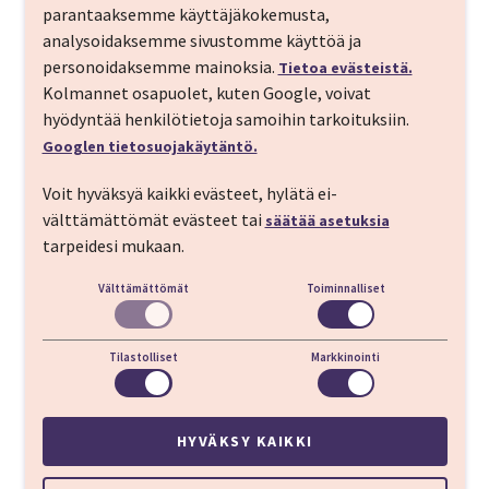
parantaaksemme käyttäjäkokemusta,
Tervis Medical Spa
analysoidaksemme sivustomme käyttöä ja
personoidaksemme mainoksia.
Tietoa evästeistä.
KATSO KAIKKI 12 HOTELLIA
Kolmannet osapuolet, kuten Google, voivat
hyödyntää henkilötietoja samoihin tarkoituksiin.
Googlen tietosuojakäytäntö.
Voit hyväksyä kaikki evästeet, hylätä ei-
Asiakkaidemme kokemuksia IMT:n
välttämättömät evästeet tai
säätää asetuksia
Road Trip matkoista
tarpeidesi mukaan.
Välttämättömät
Toiminnalliset
Parasta oli vapaus, kun olimme omalla autolla.
Tilastolliset
Markkinointi
Jarno
HYVÄKSY KAIKKI
Parasta matkassa oli kokonaisuus ja Ikaalisten
matkatoimiston hyvä palvelu. Myös itse matka oli erittäin