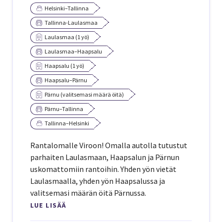
Helsinki–Tallinna
Tallinna-Laulasmaa
Laulasmaa (1 yö)
Laulasmaa–Haapsalu
Haapsalu (1 yö)
Haapsalu–Pärnu
Pärnu (valitsemasi määrä öitä)
Pärnu–Tallinna
Tallinna–Helsinki
Rantalomalle Viroon! Omalla autolla tutustut
parhaiten Laulasmaan, Haapsalun ja Pärnun
uskomattomiin rantoihin. Yhden yön vietät
Laulasmaalla, yhden yön Haapsalussa ja
valitsemasi määrän öitä Pärnussa.
LUE LISÄÄ