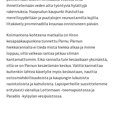
ihmettelemään veden alta työntyviä hylättyjä
rakennuksia. Haapsalun kaupunki ihastuttaa
merellisyydellään ja puutalojen reunustamilla kujilla.
Iltakävely promenadilla kruunaa onnistuneen päivän.
Kolmantena kohteena matkalla on Viron
kesäpääkaupunkina tunnettu Pärnu. Pärnun
hiekkarannalla ei tiedä mistä hiekka alkaa ja minne
loppuu, sillä valkeaa rantaa jatkuu silmän
kantamattomiin. Eikä rannalla tule kesäaikaan yksinäistä,
sillä se on Pärnun kesäelämän keskus. Välillä kannattaa
kuitenkin lähteä kävelylle myös keskustaan, nauttia
ostosmahdollisuuksista ja kaupungin lukuisista
ravintoloista ja kahviloista. Lapsiperheille suosittelemme
erityisesti vierailua Lottemaan -teemapuistossa ja
Paradiis -kylpylän vesipuistossa.