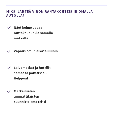
MIKSI LÄHTEÄ VIRON RANTAKOHTEISIIN OMALLA
AUTOLLA?
Näet kolme upeaa
rantakaupunkia samalla
matkalla
Vapaus omiin aikatauluihin
Laivamatkat ja hotellit
samassa paketissa -
Helppoa!
Matkailualan
ammattilaisten
suunnittelema reitti