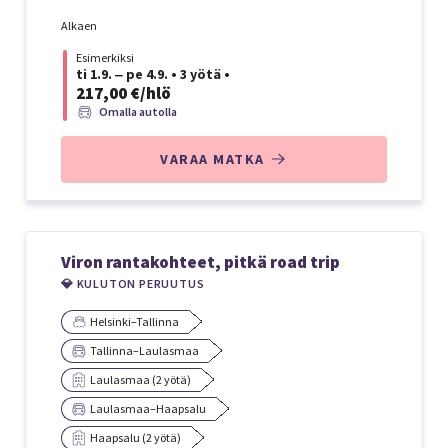
Alkaen
Esimerkiksi
ti 1.9. ‒ pe 4.9.
•
3 yötä
•
217,00 €/hlö
Omalla autolla
VARAA MATKA
Viron rantakohteet, pitkä road trip
💎 KULUTON PERUUTUS
Helsinki–Tallinna
Tallinna–Laulasmaa
Laulasmaa (2 yötä)
Laulasmaa–Haapsalu
Haapsalu (2 yötä)