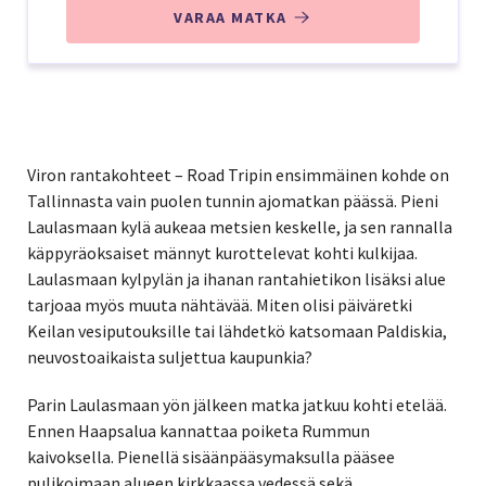
VARAA MATKA
Viron rantakohteet – Road Tripin ensimmäinen kohde on
Tallinnasta vain puolen tunnin ajomatkan päässä. Pieni
Laulasmaan kylä aukeaa metsien keskelle, ja sen rannalla
käppyräoksaiset männyt kurottelevat kohti kulkijaa.
Laulasmaan kylpylän ja ihanan rantahietikon lisäksi alue
tarjoaa myös muuta nähtävää. Miten olisi päiväretki
Keilan vesiputouksille tai lähdetkö katsomaan Paldiskia,
neuvostoaikaista suljettua kaupunkia?
Parin Laulasmaan yön jälkeen matka jatkuu kohti etelää.
Ennen Haapsalua kannattaa poiketa Rummun
kaivoksella. Pienellä sisäänpääsymaksulla pääsee
pulikoimaan alueen kirkkaassa vedessä sekä