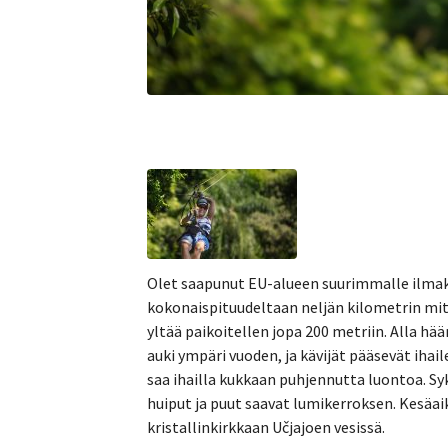
Olet saapunut EU-alueen suurimmalle ilmakö
kokonaispituudeltaan neljän kilometrin mit
yltää paikoitellen jopa 200 metriin. Alla h
auki ympäri vuoden, ja kävijät pääsevät ihai
saa ihailla kukkaan puhjennutta luontoa. Syk
huiput ja puut saavat lumikerroksen. Kesä
kristallinkirkkaan
Učjajoen vesissä.