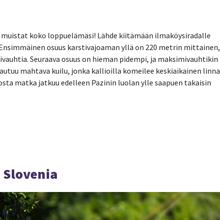
ka muistat koko loppuelämäsi! Lähde kiitämään ilmaköysiradalle
 Ensimmäinen osuus karstivajoaman yllä on 220 metrin mittainen,
ntivauhtia. Seuraava osuus on hieman pidempi, ja maksimivauhtikin
vautuu mahtava kuilu, jonka kallioilla komeilee keskiaikainen linna
osta matka jatkuu edelleen Pazinin luolan ylle saapuen takaisin
 Slovenia