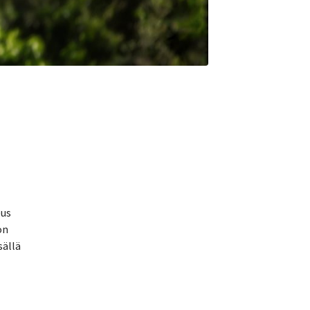
eus
on
sällä