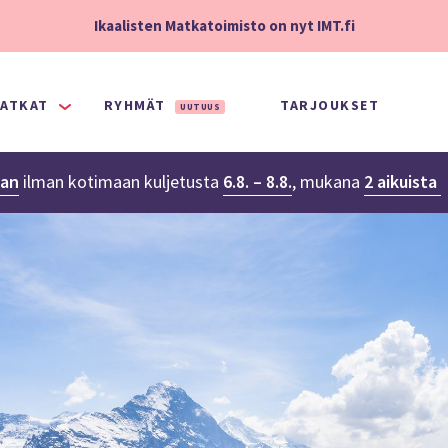
Ikaalisten Matkatoimisto on nyt IMT.fi
ATKAT
RYHMÄT
TARJOUKSET
UUTUUS
aan
ilman kotimaan kuljetusta
6.8. – 8.8.
,
mukana
2 aikuista