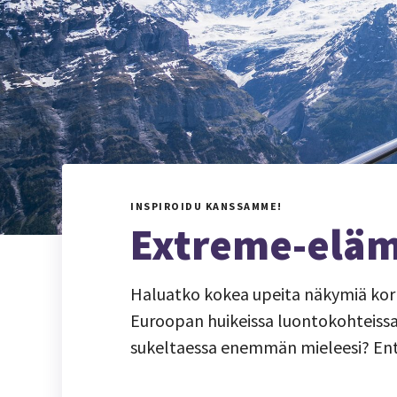
INSPIROIDU KANSSAMME!
Extreme-eläm
Haluatko kokea upeita näkymiä kork
Euroopan huikeissa luontokohteiss
sukeltaessa enemmän mieleesi? Ent