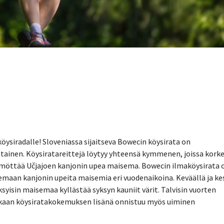
ysiradalle! Sloveniassa sijaitseva Bowecin köysirata on
tainen. Köysiratareittejä löytyy yhteensä kymmenen, joissa kork
äämöttää
Učjajoen kanjonin upea maisema.
Bowecin ilmaköysirata 
lemaan kanjonin upeita maisemia eri vuodenaikoina. Keväällä ja ke
syisin maisemaa kyllästää syksyn kauniit värit. Talvisin vuorten
aikaan köysiratakokemuksen lisänä onnistuu myös uiminen