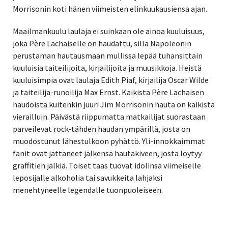
Morrisonin koti hänen viimeisten elinkuukausiensa ajan.
Maailmankuulu laulaja ei suinkaan ole ainoa kuuluisuus,
joka Père Lachaiselle on haudattu, sillä Napoleonin
perustaman hautausmaan mullissa lepää tuhansittain
kuuluisia taiteilijoita, kirjailijoita ja muusikkoja. Heistä
kuuluisimpia ovat laulaja
Edith Piaf, kirjailija Oscar Wilde
ja taiteilija-runoilija Max Ernst. Kaikista
Père Lachaisen
haudoista kuitenkin juuri Jim Morrisonin hauta on kaikista
vierailluin. Päivästä riippumatta matkailijat suorastaan
parveilevat rock-tähden haudan ympärillä, josta on
muodostunut lähestulkoon pyhättö. Yli-innokkaimmat
fanit ovat jättäneet jälkensä hautakiveen, josta löytyy
graffitien jälkiä. Toiset taas tuovat idolinsa viimeiselle
leposijalle alkoholia tai savukkeita lahjaksi
menehtyneelle legendalle tuonpuoleiseen.