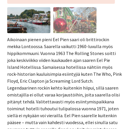
Aikoinaan pienen pieni Eel Pien saari oli brittirockin
mekka Lontoossa.
Saarella vaikutti 1960-luvulla myös
hippikommuuni.
Vuonna 1963 The Rolling Stones soitti
joka keskiviikko viiden kuukauden ajan saaren
Eel Pie
Island Hotellissa. Samaisessa hotellissa nähtiin myös
rock-historian kuuluisimpia esiintyjiä kuten The Who, Pink
Floyd, Eric Clapton ja Screaming Lord Sutch.
Legendaarinen rockin kehto kuitenkin hiipui, sillä saaren
omistajilla ei ollut varaa korjaustöihin, joita saarella olisi
pitänyt tehdä. Valitettavasti myös esiintymispaikkana
toiminut hotelli tuhoutui tulipalossa vuonna 1971, joten
siellä ei nykyään voi vierailla. Eel Pien saarelle kuitenkin
pääsee – mutta vain kahdesti vuodessa, ellei sinulla satu