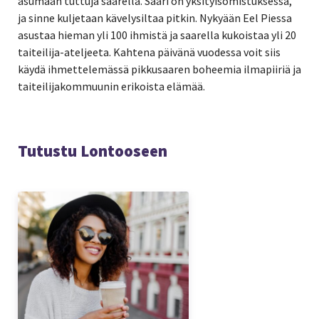
asumaan tuttuja saarella. Saari on yksityisomistuksessa,
ja sinne kuljetaan kävelysiltaa pitkin. Nykyään Eel Piessa
asustaa hieman yli 100 ihmistä ja saarella kukoistaa yli 20
taiteilija-ateljeeta. Kahtena päivänä vuodessa voit siis
käydä ihmettelemässä pikkusaaren boheemia ilmapiiriä ja
taiteilijakommuunin erikoista elämää.
Tutustu Lontooseen