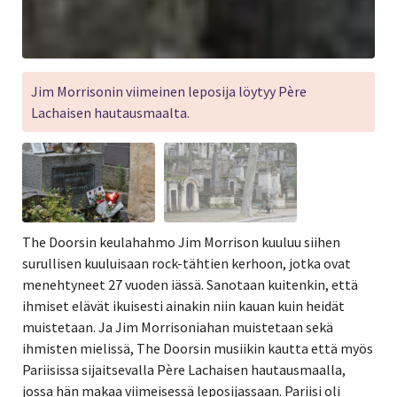
Jim Morrisonin viimeinen leposija löytyy Père
Lachaisen hautausmaalta.
The Doorsin keulahahmo Jim Morrison kuuluu siihen
surullisen kuuluisaan rock-tähtien kerhoon, jotka ovat
menehtyneet 27 vuoden iässä. Sanotaan kuitenkin, että
ihmiset elävät ikuisesti ainakin niin kauan kuin heidät
muistetaan. Ja Jim Morrisoniahan muistetaan sekä
ihmisten mielissä, The Doorsin musiikin kautta että myös
Pariisissa sijaitsevalla
Père Lachaisen hautausmaalla,
jossa hän makaa viimeisessä leposijassaan. Pariisi oli