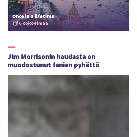
Once in a lifetime
6 kokoelmaa
Jim Morrisonin haudasta on
muodostunut fanien pyhättö