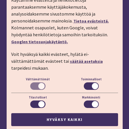
Käytämme evästeitä ja henkilötietoja
parantaaksemme käyttäjäkokemusta,
Tilaa matkalahjakortti
analysoidaksemme sivustomme käyttöä ja
Tilaa esite
personoidaksemme mainoksia.
Tietoa evästeistä.
Tilaa matkakirje sähköpostiin
Kolmannet osapuolet, kuten Google, voivat
hyödyntää henkilötietoja samoihin tarkoituksiin.
Ilmoita passitiedot
Googlen tietosuojakäytäntö.
Liity kanta-asiakkaaksi
Voit hyväksyä kaikki evästeet, hylätä ei-
Töihin IMT:lle
välttämättömät evästeet tai
säätää asetuksia
YHTEYSTIEDOT
tarpeidesi mukaan.
Välttämättömät
Toiminnalliset
Puhelin: 03 45 800 (pvm/mpm)
Lisäapua:
apu.imt.fi
Tilastolliset
Markkinointi
LÖYDÄT MEIDÄT MYÖS
HYVÄKSY KAIKKI