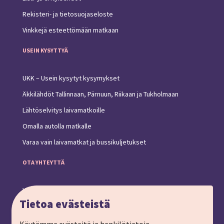
Rekisteri- ja tietosuojaseloste
Vinkkejä esteettömään matkaan
USEIN KYSYTTYÄ
UKK – Usein kysytyt kysymykset
Äkkilähdöt Tallinnaan, Pärnuun, Riikaan ja Tukholmaan
Lähtöselvitys laivamatkoille
Omalla autolla matkalle
Varaa vain laivamatkat ja bussikuljetukset
OTA YHTEYTTÄ
Yhteystiedot ja toimipiste
Tietoa evästeistä
Anna palautetta
Ryhmämatkat, pyydä tarjous