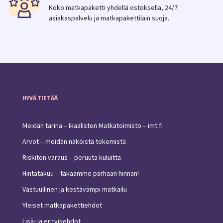
Koko matkapaketti yhdellä ostoksella, 24/7
asiakaspalvelu ja matkapakettilain suoja.
HYVÄ TIETÄÄ
Meidän tarina – Ikaalisten Matkatoimisto – imt.fi
Arvot – meidän näköistä tekemistä
Riskitön varaus – peruuta kuluitta
Hintatakuu – takaamme parhaan hinnan!
Vastuullinen ja kestävämpi matkailu
Yleiset matkapakettiehdot
Lisä- ja erityisehdot