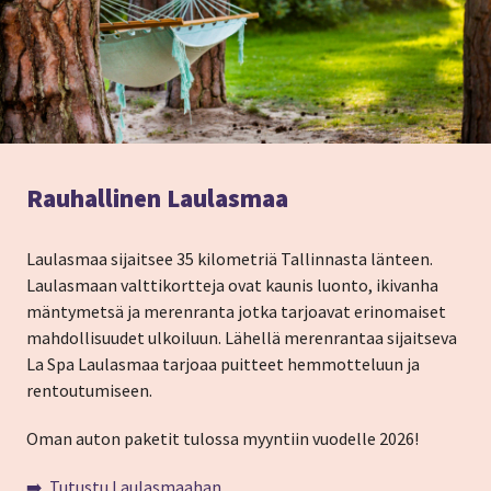
Rauhallinen Laulasmaa
Laulasmaa sijaitsee 35 kilometriä Tallinnasta länteen.
Laulasmaan valttikortteja ovat kaunis luonto, ikivanha
mäntymetsä ja merenranta jotka tarjoavat erinomaiset
mahdollisuudet ulkoiluun. Lähellä merenrantaa sijaitseva
La Spa Laulasmaa tarjoaa puitteet hemmotteluun ja
rentoutumiseen.
Oman auton paketit tulossa myyntiin vuodelle 2026!
➡️ Tutustu Laulasmaahan