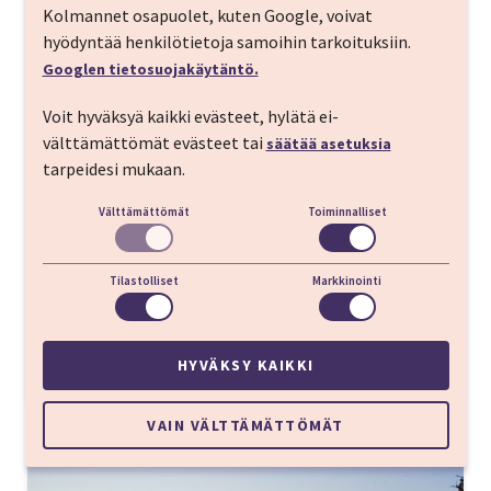
Kolmannet osapuolet, kuten Google, voivat
hyödyntää henkilötietoja samoihin tarkoituksiin.
Googlen tietosuojakäytäntö.
Toilan kylpyläloma
Voit hyväksyä kaikki evästeet, hylätä ei-
välttämättömät evästeet tai
säätää asetuksia
Toila Spa -kylpylä nousee merenrannalla korkealla
tarpeidesi mukaan.
rantatörmällä tunnetun Baltian ehkä
kauneimman Toila-Oru puiston vieressä. Kylpylä
Välttämättömät
Toiminnalliset
tarjoaa sekä klassisia terveyskylpylähoitoja, että
ylellisiä ja rentouttavia hemmotteluhoitoja ja
sieltä löytyy nykyaikainen terveystutkimuskeskus.
Tilastolliset
Markkinointi
TUTUSTU JA VARAA!
HYVÄKSY KAIKKI
VAIN VÄLTTÄMÄTTÖMÄT