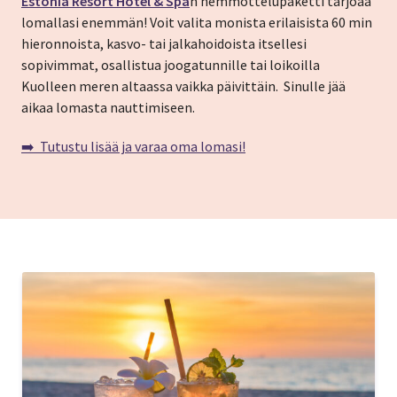
Estonia Resort Hotel & Spa
n hemmottelupaketti tarjoaa
lomallasi enemmän! Voit valita monista erilaisista 60 min
hieronnoista, kasvo- tai jalkahoidoista itsellesi
sopivimmat, osallistua joogatunnille tai loikoilla
Kuolleen meren altaassa vaikka päivittäin. Sinulle jää
aikaa lomasta nauttimiseen.
➡️ Tutustu lisää ja varaa oma lomasi!