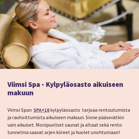
Viimsi Spa - Kylpyläosasto aikuiseen
makuun
Viimsi Span
SPA+18
kylpyläosasto tarjoaa rentoutumista
ja rauhoittumista aikuiseen makuun. Sinne pääsevätkin
vain aikuiset. Monipuoliset saunat ja altaat sekä rento
tunnelma saavat arjen kiireet ja huolet unohtumaan!