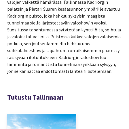
valojen välkettä hämärässä. Tallinnassa Kadriorgin
palatsin ja Pietari Suuren kesäasunnon ympärille avautuu
Kadriorgin puisto, joka hehkuu syksyisin maagista
tunnelmaa siellä järjestettävän valoshow’n vuoksi.
Suositussa tapahtumassa sytytetään kynttilöitä, soihtuja
ja valoinstallaatioita. Puistossa kulkee valojen valaisemia
polkuja, sen joutsenlammella hehkuu upea
suihkulähdeshow ja tapahtuma on aikaisemmin päätetty
räiskyvään ilotulitukseen. Kadriorgin valoshow luo
lämmintä ja romanttista tunnelmaa synkkään syksyyn,
jonne kannattaa ehdottomasti lähteä fiilistelemään.
Tutustu Tallinnaan