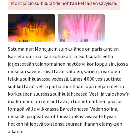
Montjuïcin suihkulähde hohtaa keltaisen sävyissä.
Satumainen Montjuïcin suihkulähde on pariskuntien
Barcelonan-matkan kohokohtia! Suihkulähteellä
järjestetään taianomainen näytös viikonloppuisin, jossa
musiikin sävelet siivittävät valojen, värien ja varjojen
leikkiä suihkuavassa vedessä. Lähes 4 000 vesisuutinta
suihkuttavat vettä parhaimmillaan jopa neljän metrin
korkeuteen suuressa suihkulähteessä. Vesi- ja valoshow’n
ihaileminen on rentouttava ja tunnelmallinen päätös
lomapäivälle vilkkaassa Barcelonassa. Veden solina,
musiikki ja upeat valot luovat rakastavaisille hyvän
hetken hiljentyä toistensa seuraan ihanan elämyksen
aikana.