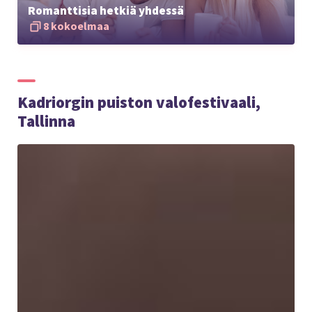
Romanttisia hetkiä yhdessä
8 kokoelmaa
Kadriorgin puiston valofestivaali,
Tallinna