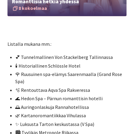
Romanttisia hetkiä yhdessä
8 kokoelmaa
Listalla mukana mm.:
💕 Tunnelmallinen Von Stackelberg Tallinnassa
🕯️ Historiallinen Schlössle Hotel
🌹 Ruusuinen spa-elämys Saarenmaalla (Grand Rose
Spa)
🫧 Rentouttava Aqva Spa Rakveressa
🌊 Hedon Spa – Pärnun romanttisin hotelli
🌅 Auringonlaskuja Rannahotellissa
🌿 Kartanoromantiikkaa Vihulassa
✨ Luksusta Tarton keskustassa (V Spa)
🏙️ Tyylikäs Metropole Riikassa