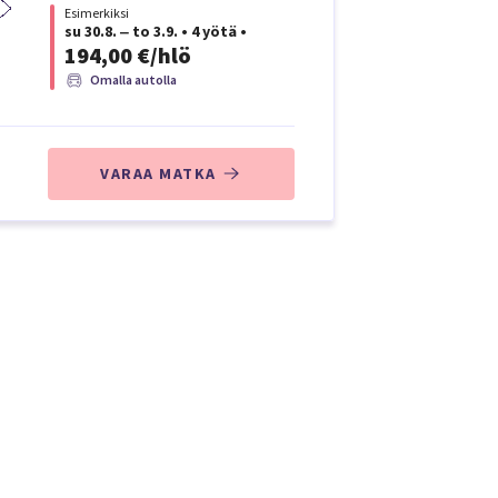
Esimerkiksi
su 30.8. ‒ to 3.9.
•
4 yötä
•
194,00 €/hlö
Omalla autolla
VARAA MATKA