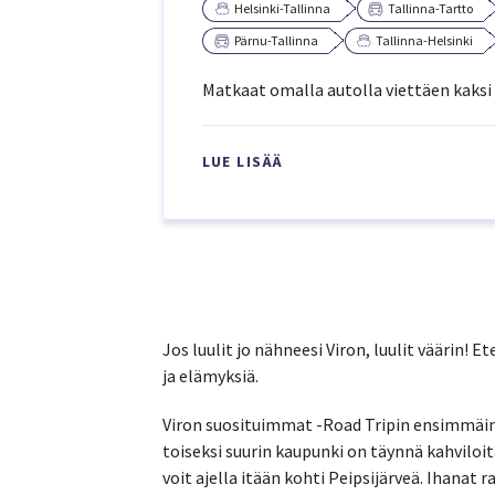
Helsinki-Tallinna
Tallinna-Tartto
Pärnu-Tallinna
Tallinna-Helsinki
Matkaat omalla autolla viettäen kaksi 
LUE LISÄÄ
Jos luulit jo nähneesi Viron, luulit väärin! 
ja elämyksiä.
Viron suosituimmat -Road Tripin ensimmäin
toiseksi suurin kaupunki on täynnä kahviloit
voit ajella itään kohti Peipsijärveä. Ihanat 