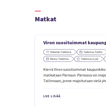
Matkat
Viron suosituimmat kaupungi
Helsinki–Tallinna
Tallinna–Tartto
Pärnu–Tallinna
Tallinna (1 yö)
Kierrä Viron suosituimmat kaupunkikoh
matkataan Pärnuun. Pärnussa voi majo
Tallinnaan, jonne majoitutaan vielä yh
LUE LISÄÄ