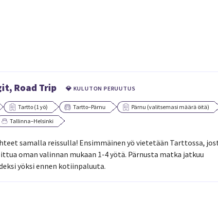
t, Road Trip
💎 KULUTON PERUUTUS
Tartto (1 yö)
Tartto–Pärnu
Pärnu (valitsemasi määrä öitä)
Tallinna–Helsinki
teet samalla reissulla! Ensimmäinen yö vietetään Tarttossa, jos
ittua oman valinnan mukaan 1-4 yötä. Pärnusta matka jatkuu
deksi yöksi ennen kotiinpaluuta.