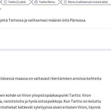
Tartto (2 yötä)
Tartto-Pärnu
Pärnu (valitsemasi määrä öitä)
yötä Tartossa ja valitsemasi määrän öitä Pärnussa.
Eteläisessä maassa on valtavasti kiertämisen arvoisia kohteita
en kohde on Viron yliopistopääkaupunki Tartto. Viron
a, ravintoloita ja hyviä ostospaikkoja. Kun Tartto on koluttu
rantahiekat kätkevät syleilyynsä aivan erilaisen Viron, täynnä