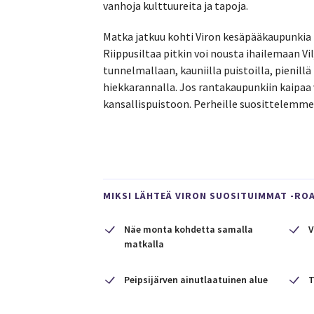
vanhoja kulttuureita ja tapoja.
Matka jatkuu kohti Viron kesäpääkaupunkia 
Riippusiltaa pitkin voi nousta ihailemaan Vi
tunnelmallaan, kauniilla puistoilla, pienill
hiekkarannalla. Jos rantakaupunkiin kaipaa 
kansallispuistoon. Perheille suosittelemm
MIKSI LÄHTEÄ VIRON SUOSITUIMMAT -ROA
Näe monta kohdetta samalla
V
matkalla
Peipsijärven ainutlaatuinen alue
T