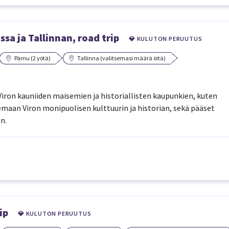
ssa ja Tallinnan, road trip
💎 KULUTON PERUUTUS
Pärnu (2 yötä)
Tallinna (valitsemasi määrä öitä)
 Viron kauniiden maisemien ja historiallisten kaupunkien, kuten
emaan Viron monipuolisen kulttuurin ja historian, sekä pääset
n.
ip
💎 KULUTON PERUUTUS