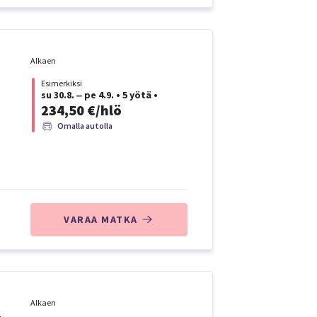
Alkaen
Esimerkiksi
su 30.8. ‒ pe 4.9.
•
5 yötä
•
234,50 €/hlö
Omalla autolla
VARAA MATKA
Alkaen