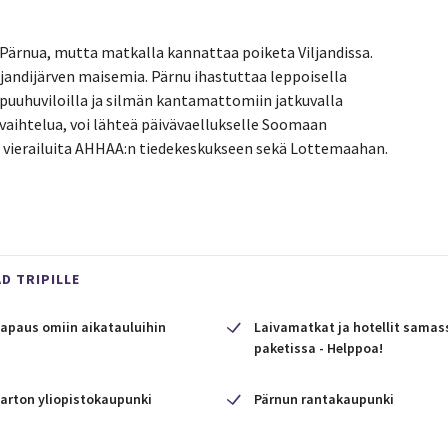
Pärnua, mutta matkalla kannattaa poiketa Viljandissa.
ljandijärven maisemia. Pärnu ihastuttaa leppoisella
ä puuhuviloilla ja silmän kantamattomiin jatkuvalla
vaihtelua, voi lähteä päivävaellukselle Soomaan
e vierailuita AHHAA:n tiedekeskukseen sekä Lottemaahan.
D TRIPILLE
apaus omiin aikatauluihin
Laivamatkat ja hotellit samas
paketissa - Helppoa!
arton yliopistokaupunki
Pärnun rantakaupunki