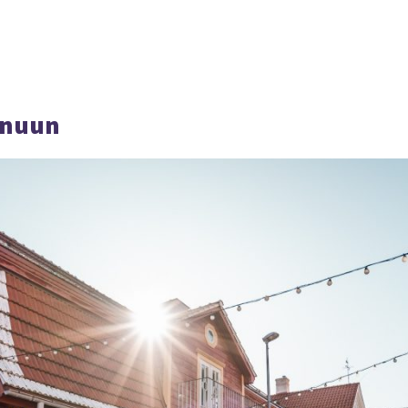
rnuun