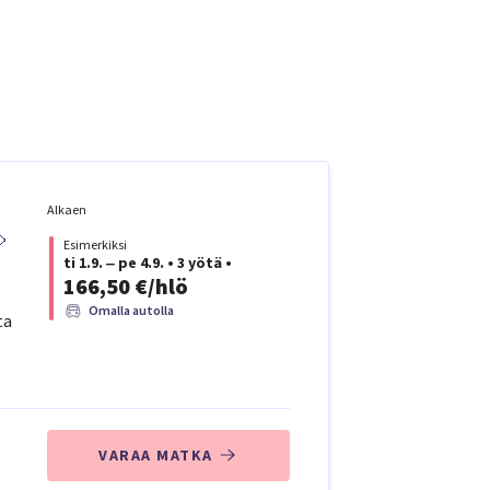
Alkaen
Esimerkiksi
ti 1.9. ‒ pe 4.9.
•
3 yötä
•
166,50 €/hlö
Omalla autolla
ta
VARAA MATKA