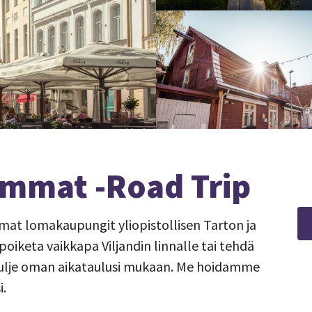
immat -Road Trip
mat lomakaupungit yliopistollisen Tarton ja
oiketa vaikkapa Viljandin linnalle tai tehdä
 Kulje oman aikataulusi mukaan. Me hoidamme
i.