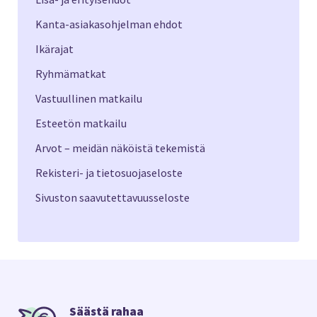
Legolandiin bussilla
Kanta-asiakasohjelman ehdot
Kolmårdenin matkat
Ikärajat
Keikkamatkat
Ryhmämatkat
Joustava peruutusoikeus ei koske seuraavia:
Vastuullinen matkailu
Baletti-, ooppera-, musikaali- ja
Esteetön matkailu
operettimatkat
Arvot – meidän näköistä tekemistä
Matkat, jotka sisältävät konsertti- tai
tapahtumalipun
Rekisteri- ja tietosuojaseloste
Sivuston saavutettavuusseloste
Erikoismatkat
Joustava peruutusoikeus ei koske seuraavia:
Ampumahiihdon MM-kisamatka Otepäälle
2027
Näiden matkojen peruutuksissa sovelletaan
Säästä rahaa