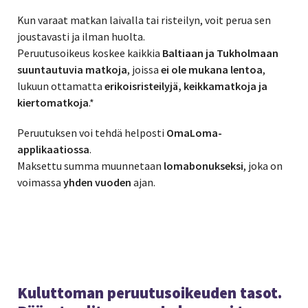
Kun varaat matkan laivalla tai risteilyn, voit perua sen
joustavasti ja ilman huolta.
Peruutusoikeus koskee kaikkia
Baltiaan ja Tukholmaan
suuntautuvia matkoja
, joissa
ei ole mukana lentoa
,
lukuun ottamatta
erikoisristeilyjä, keikkamatkoja ja
kiertomatkoja
.*
Peruutuksen voi tehdä helposti
OmaLoma-
applikaatiossa
.
Maksettu summa muunnetaan
lomabonukseksi
, joka on
voimassa
yhden vuoden
ajan.
Kuluttoman peruutusoikeuden tasot.