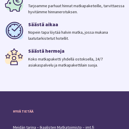
yleisiä valmismatkaehtoja
sekä
lisä- ja
Tarjoamme parhaat hinnat matkapaketeille, tarvittaessa
erityisehtoja
.
hyvitämme hinnanerotuksen.
Peruutukset tehdään
asiakaspalvelumme
kautta
.
Säästä aikaa
Nopein tapa löytää halvin matka, jossa mukana
laatutarkistetut hotellit.
Säästä hermoja
Koko matkapaketti yhdellä ostoksella, 24/7
asiakaspalvelu ja matkapakettilain suoja.
HYVÄ TIETÄÄ
Meidän tarina – Ikaalisten Matkatoimisto – imt.fi