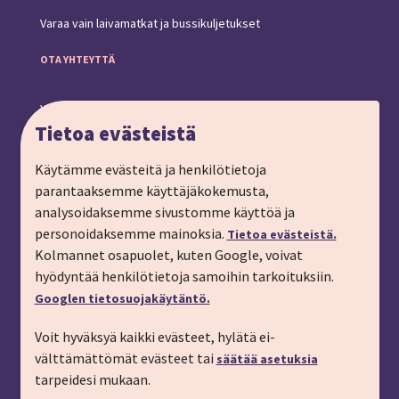
Varaa vain laivamatkat ja bussikuljetukset
OTA YHTEYTTÄ
Yhteystiedot ja toimipiste
Tietoa evästeistä
Anna palautetta
Ryhmämatkat, pyydä tarjous
Käytämme evästeitä ja henkilötietoja
parantaaksemme käyttäjäkokemusta,
Tilaa matkalahjakortti
analysoidaksemme sivustomme käyttöä ja
Tilaa esite
personoidaksemme mainoksia.
Tietoa evästeistä.
Tilaa matkakirje sähköpostiin
Kolmannet osapuolet, kuten Google, voivat
hyödyntää henkilötietoja samoihin tarkoituksiin.
Ilmoita passitiedot
Googlen tietosuojakäytäntö.
Liity kanta-asiakkaaksi
Voit hyväksyä kaikki evästeet, hylätä ei-
Töihin IMT:lle
välttämättömät evästeet tai
säätää asetuksia
YHTEYSTIEDOT
tarpeidesi mukaan.