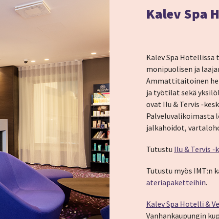
Kalev Spa H
Kalev Spa Hotellissa t
monipuolisen ja laaja
Ammattitaitoinen hen
ja työtilat sekä yksil
ovat Ilu & Tervis -kes
Palveluvalikoimasta 
jalkahoidot, vartaloho
Tutustu
Ilu & Tervis 
Tutustu myös IMT:n k
ateriapaketteihin
.
Kalev Spa Hotelli & V
Vanhankaupungin kup