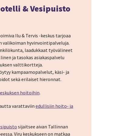
otelli & Vesipuisto
oimiva Ilu & Tervis -keskus tarjoaa
n valikoiman hyvinvointipalveluja.
kilökunta, laadukkaat työvälineet
öllinen ja tasokas asiakaspalvelu
kuksen valttikortteja.
löytyy kampaamopalvelut, käsi- ja
idot sekä erilaiset hieronnat.
-keskuksen hoitoihin
.
autta varattaviin
edullisiin hoito- ja
esipuisto
sijaitsee aivan Tallinnan
eessa. Viru keskukseen on matkaa