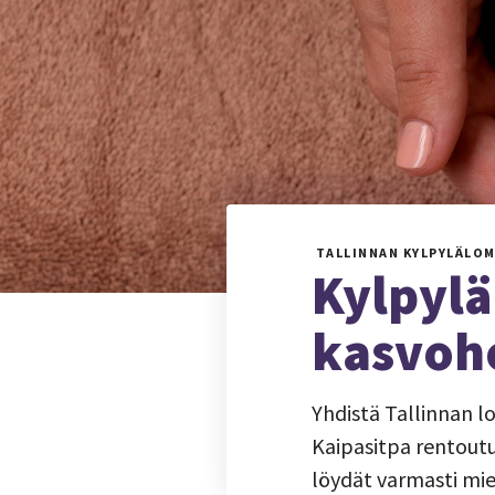
TALLINNAN KYLPYLÄLO
Kylpylä
kasvoho
Yhdistä Tallinnan l
Kaipasitpa rentoutu
löydät varmasti mie