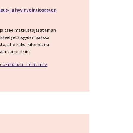
eus- ja hyvinvointiosaston
sijaitsee matkustajasataman
 kävelyetäisyyden päässä
sta, alle kaksi kilometriä
aankaupunkiin.
& CONFERENCE -HOTELLISTA