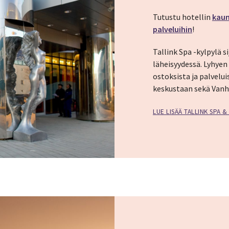
Tutustu hotellin
kaun
palveluihin
!
Tallink Spa -kylpylä 
läheisyydessä. Lyhyen
ostoksista ja palvelui
keskustaan sekä Vanh
LUE LISÄÄ TALLINK SPA 