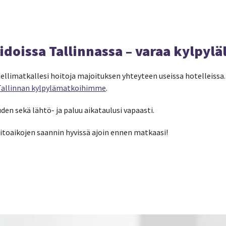
doissa Tallinnassa –
varaa kylpylä
tellimatkallesi hoitoja majoituksen yhteyteen useissa hotelleissa
Tallinnan kylpylämatkoihimme
.
uden sekä lähtö- ja paluu aikataulusi vapaasti.
itoaikojen saannin hyvissä ajoin ennen matkaasi!