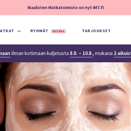
Ikaalisten Matkatoimisto on nyt IMT.fi
ATKAT
RYHMÄT
TARJOUKSET
UUTUUS
maan
ilman kotimaan kuljetusta
8.8. – 10.8.
,
mukana
2 aikui