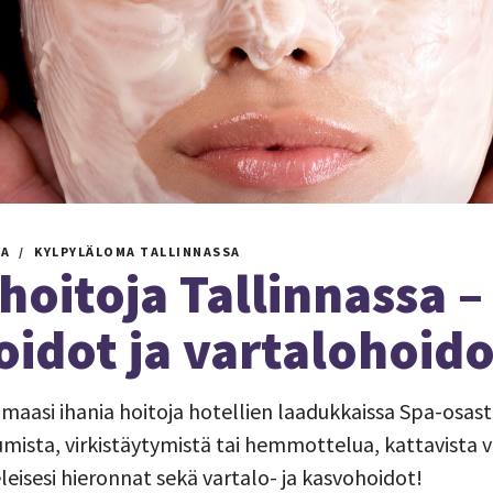
MA
KYLPYLÄLOMA TALLINNASSA
hoitoja Tallinnassa –
idot ja vartalohoido
omaasi ihania hoitoja hotellien laadukkaissa Spa-osast
mista, virkistäytymistä tai hemmottelua, kattavista v
leisesi hieronnat sekä vartalo- ja kasvohoidot!