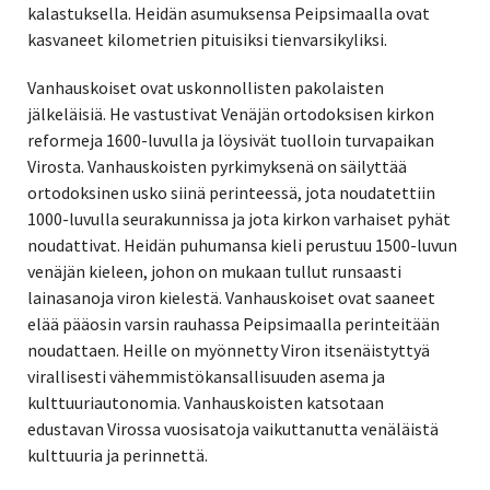
kalastuksella. Heidän asumuksensa Peipsimaalla ovat
kasvaneet kilometrien pituisiksi tienvarsikyliksi.
Vanhauskoiset ovat uskonnollisten pakolaisten
jälkeläisiä. He vastustivat Venäjän ortodoksisen kirkon
reformeja 1600-luvulla ja löysivät tuolloin turvapaikan
Virosta. Vanhauskoisten pyrkimyksenä on säilyttää
ortodoksinen usko siinä perinteessä, jota noudatettiin
1000-luvulla seurakunnissa ja jota kirkon varhaiset pyhät
noudattivat. Heidän puhumansa kieli perustuu 1500-luvun
venäjän kieleen, johon on mukaan tullut runsaasti
lainasanoja viron kielestä. Vanhauskoiset ovat saaneet
elää pääosin varsin rauhassa Peipsimaalla perinteitään
noudattaen. Heille on myönnetty Viron itsenäistyttyä
virallisesti vähemmistökansallisuuden asema ja
kulttuuriautonomia. Vanhauskoisten katsotaan
edustavan Virossa vuosisatoja vaikuttanutta venäläistä
kulttuuria ja perinnettä.