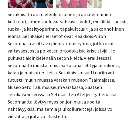
Setukaisilla on mielenkiintoinen ja omaleimainen
kulttuuri, johon kuuluvat vahvasti laulut, musiikki, tanssit,
ruoka- ja käsityöperinne, tapakulttuuri ja uskonnollinen
elämä. Setukaiset eli setot ovat Kaakkois-Viron
Setomaata asuttava pieni virolaisryhmä, jotka ovat
valtaväestöstä poiketen ortodoksisia kristittyjä. He
puhuvat äidinkielenään seton kieltä. Vieraillessasi
Setomaalla muista maistaa kotona tehtyjä piirakoita,
kalaa ja maitotuotteita. Setukaisten kulttuuriin voi
tutustu muun muassa Värskan museon Tsäimajassa,
Museo Seto Talumuuseum Värskassa, Saatsen
setukaismuseossa ja Setukaisten Ateljee-galleriassa.
Setomaalta löytyy myös paljon muita upeita
nähtävyyksiä, maisemia ja ulkoilureittejä, joissa voi
vierailla ja joita voi ihastella.