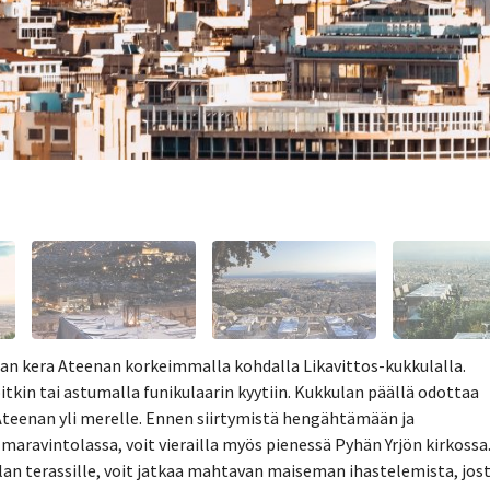
n kera Ateenan korkeimmalla kohdalla Likavittos-kukkulalla.
tkin tai astumalla funikulaarin kyytiin. Kukkulan päällä odottaa
eenan yli merelle. Ennen siirtymistä hengähtämään ja
lmaravintolassa, voit vierailla myös pienessä Pyhän Yrjön kirkossa
lan terassille, voit jatkaa mahtavan maiseman ihastelemista, jos