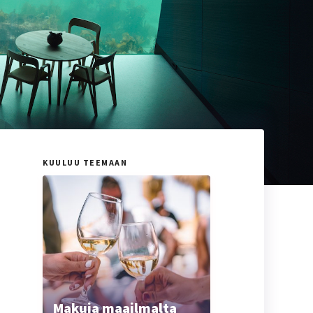
KUULUU TEEMAAN
Makuja maailmalta