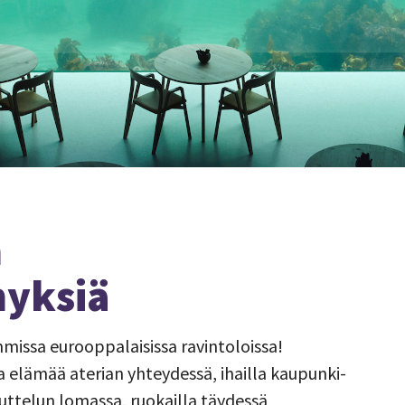
a
myksiä
mmissa eurooppalaisissa ravintoloissa!
elämää aterian yhteydessä, ihailla kaupunki-
uttelun lomassa, ruokailla täydessä