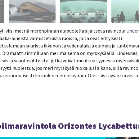
yli viisi metriä merenpinnan alapuolella sijaitseva ravintola
Under
ka-aineista valmistetuista ruoista, joita ovat erityisesti
ettelemään suurista ikkunoista vedenalaista elämää ja tuntemaa
. Dramaattisimmillaan merimaisema on myrskysäällä. Lindesnes,
elevista sääolosuhteista, jotka voivat muuttua tyynestä myrskyisäk
syytä huolestua, jos meri myrskyää ruokailusi aikana, sillä ravinto
ää erinomaisesti kovankin merenkäynnin. Olet siis täysin turvassa.
lmaravintola Orizontes Lycabettu