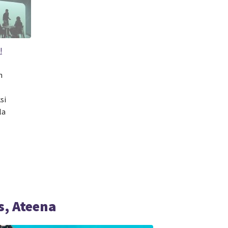
!
n
si
la
s, Ateena