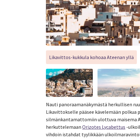
Likavittos-kukkula kohoaa Ateenan yllä
Nauti panoraamanäkymästä herkullisen ruua
Likavittokselle pääsee kävelemään polkua pi
silmänkantamattomiin ulottuva maisema At
herkuttelemaan
Orizotes Lycabettus
-ulkoi
vihdoin istahdat tyylikkään ulkoilmaravinto