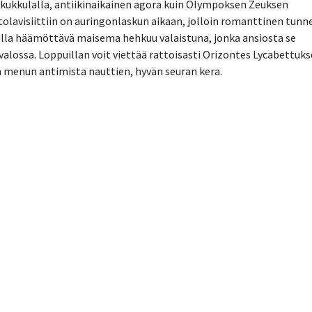
-kukkulalla, antiikinaikainen agora kuin Olympoksen Zeuksen
tolavisiittiin on auringonlaskun aikaan, jolloin romanttinen tun
alla häämöttävä maisema hehkuu valaistuna, jonka ansiosta se
valossa. Loppuillan voit viettää rattoisasti Orizontes Lycabettuk
n menun antimista nauttien, hyvän seuran kera.