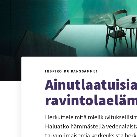
INSPIROIDU KANSSAMME!
Ainutlaatuisi
ravintolaelä
Herkuttele mitä mielikuvituksellisi
Haluatko hämmästellä vedenalaista 
tai vuorimaisemia korkeuksista herk