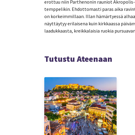
erottuu niin Parthenonin rauniot Akropolis
temppelikin. Ehdottomasti paras aika ravin
on korkeimmillaan. Illan hämärtyessä alha
näyttäytyy erilaisena kuin kirkkaassa päivän
laadukkaasta, kreikkalaisia ruokia pursuava
Tutustu Ateenaan