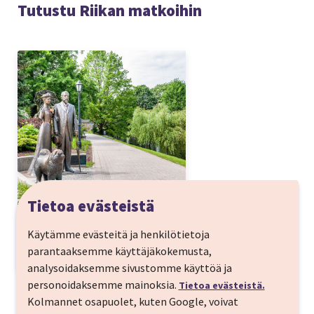
Tutustu Riikan matkoihin
Tietoa evästeistä
Riika
Käytämme evästeitä ja henkilötietoja
parantaaksemme käyttäjäkokemusta,
MATKAKOHDE
analysoidaksemme sivustomme käyttöä ja
personoidaksemme mainoksia.
Tietoa evästeistä.
Kolmannet osapuolet, kuten Google, voivat