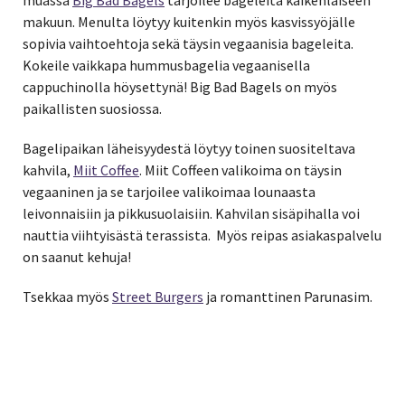
muassa
Big Bad Bagels
tarjoilee bageleita kaikenlaiseen
makuun. Menulta löytyy kuitenkin myös kasvissyöjälle
sopivia vaihtoehtoja sekä täysin vegaanisia bageleita.
Kokeile vaikkapa hummusbagelia vegaanisella
cappuchinolla höysettynä! Big Bad Bagels on myös
paikallisten suosiossa.
Bagelipaikan läheisyydestä löytyy toinen suositeltava
kahvila,
Miit Coffee
. Miit Coffeen valikoima on täysin
vegaaninen ja se tarjoilee valikoimaa lounaasta
leivonnaisiin ja pikkusuolaisiin. Kahvilan sisäpihalla voi
nauttia viihtyisästä terassista. Myös reipas asiakaspalvelu
on saanut kehuja!
Tsekkaa myös
Street Burgers
ja romanttinen Parunasim.