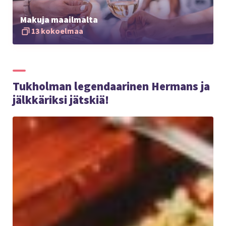
Makuja maailmalta
13 kokoelmaa
Tukholman legendaarinen Hermans ja
jälkkäriksi jätskiä!