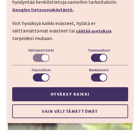
hyödyntää henkilötietoja samoihin tarkoituksiin.
Googlen tietosuojakäytäntö.
Kasvis- ja vegaaniruoat Tallinnassa
Voit hyväksyä kaikki evästeet, hylätä ei-
välttämättömät evästeet tai
säätää asetuksia
tarpeidesi mukaan.
Välttämättömät
Toiminnalliset
Tilastolliset
Markkinointi
HYVÄKSY KAIKKI
VAIN VÄLTTÄMÄTTÖMÄT