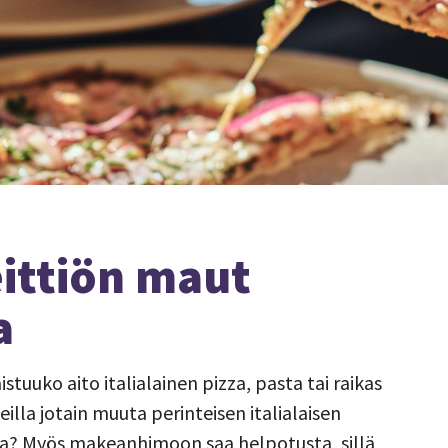
eittiön maut
a
tuuko aito italialainen pizza, pasta tai raikas
illa jotain muuta perinteisen italialaisen
ista? Myös makeanhimoon saa helpotusta, sillä