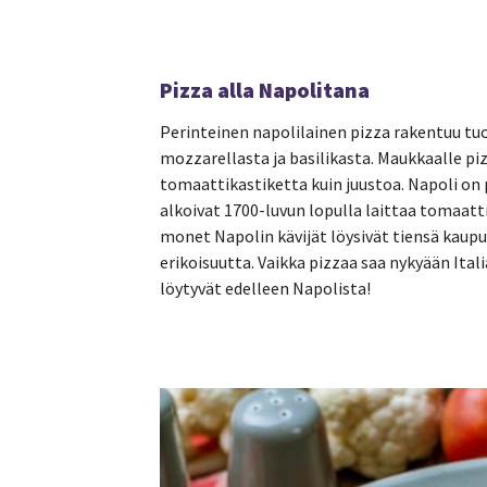
Pizza alla Napolitana
Perinteinen napolilainen pizza rakentuu tuor
mozzarellasta ja basilikasta. Maukkaalle p
tomaattikastiketta kuin juustoa. Napoli on 
alkoivat 1700-luvun lopulla laittaa tomaattia
monet Napolin kävijät löysivät tiensä kaup
erikoisuutta. Vaikka pizzaa saa nykyään Ita
löytyvät edelleen Napolista!