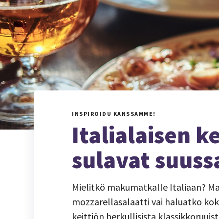
INSPIROIDU KANSSAMME!
Italialaisen k
sulavat suuss
Mielitkö makumatkalle Italiaan? Mais
mozzarellasalaatti vai haluatko koke
keittiön herkullisista klassikkoruu