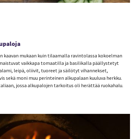
kupaloja
tkän kaavan mukaan kuin tilaamalla ravintolassa kokoelman
 maistuvat vaikkapa tomaatilla ja basilikalla päällystetyt
lami, leipä, oliivit, tuoreet ja säilötyt vihannekset,
ovis sekä moni muu perinteinen alkupalaan kuuluva herkku.
aliaan, jossa alkupalojen tarkoitus oli herättää ruokahalu.