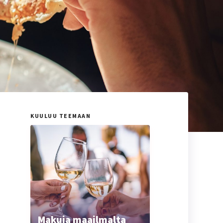
KUULUU TEEMAAN
Makuja maailmalta