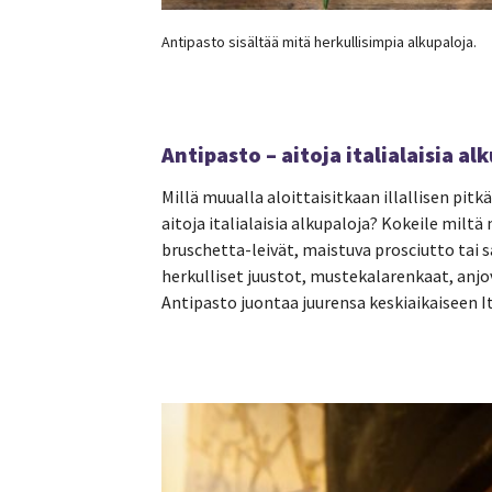
Antipasto sisältää mitä herkullisimpia alkupaloja.
Antipasto – aitoja italialaisia al
Millä muualla aloittaisitkaan illallisen pi
aitoja italialaisia alkupaloja? Kokeile miltä
bruschetta-leivät, maistuva prosciutto tai sa
herkulliset juustot, mustekalarenkaat, anj
Antipasto juontaa juurensa keskiaikaiseen It