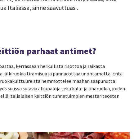
ua Italiassa, sinne saavuttuasi.
keittiön parhaat antimet?
pastaa, kerrassaan herkullista risottoa ja raikasta
ia jälkiruokia tiramisua ja pannacottaa unohtamatta. Entä
a ruokakulttuureista hemmottelee maahan saapunutta
ös suussa sulavia alkupaloja sekä kala- ja liharuokia, joiden
llä italialaisen keittiön tunnetuimpien mestariteosten