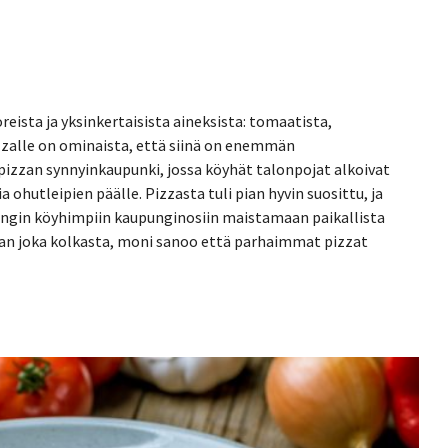
eista ja yksinkertaisista aineksista: tomaatista,
izzalle on ominaista, että siinä on enemmän
pizzan synnyinkaupunki, jossa köyhät talonpojat alkoivat
 ohutleipien päälle. Pizzasta tuli pian hyvin suosittu, ja
ungin köyhimpiin kaupunginosiin maistamaan paikallista
lian joka kolkasta, moni sanoo että parhaimmat pizzat