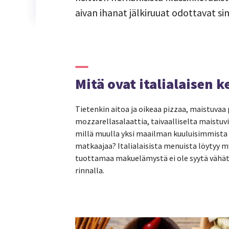
aivan ihanat jälkiruuat odottavat sin
Mitä ovat italialaisen 
Tietenkin aitoa ja oikeaa pizzaa, maistuvaa 
mozzarellasalaattia, taivaalliselta maistuv
millä muulla yksi maailman kuuluisimmist
matkaajaa? Italialaisista menuista löytyy my
tuottamaa makuelämystä ei ole syytä vähäte
rinnalla.