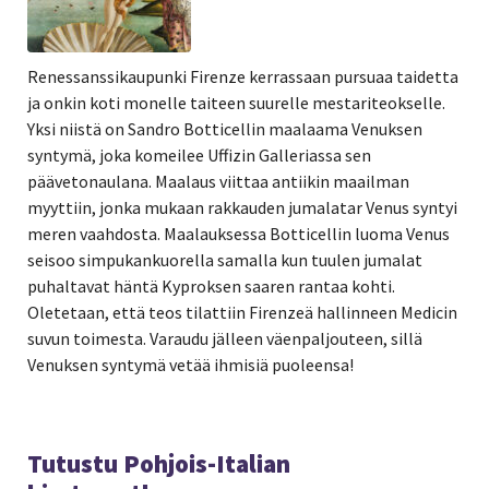
Renessanssikaupunki Firenze kerrassaan pursuaa taidetta
ja onkin koti monelle taiteen suurelle mestariteokselle.
Yksi niistä on Sandro Botticellin maalaama Venuksen
syntymä, joka komeilee
Uffizin Galleriassa sen
päävetonaulana. Maalaus viittaa antiikin maailman
myyttiin, jonka mukaan rakkauden jumalatar Venus syntyi
meren vaahdosta. Maalauksessa Botticellin luoma Venus
seisoo simpukankuorella samalla kun tuulen jumalat
puhaltavat häntä Kyproksen saaren rantaa kohti.
Oletetaan, että teos tilattiin Firenzeä hallinneen Medicin
suvun toimesta. Varaudu jälleen väenpaljouteen, sillä
Venuksen syntymä vetää ihmisiä puoleensa!
Tutustu Pohjois-Italian