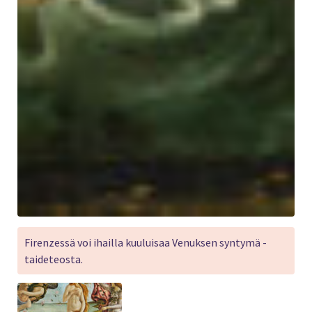
Firenzessä voi ihailla kuuluisaa Venuksen syntymä -
taideteosta.