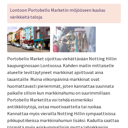
Lontoon Portobello Marketin miljööseen kuuluu
värikkäitä taloja.
Portobello Market sijoittuu viehättävään Notting Hillin
kaupunginosaan Lontoossa. Kahden mailin mittaiselle
alueelle levittäytyneet markkinat ajoittuvat aina
lauantaille. Muina viikonpäivinä markkinat ovat
huomattavasti pienemmät, joten kannattaa suunnata
paikalle silloin kun markkinahumu on suurimmillaan.
Portobello Marketilta voi tehdä esimerkiksi
antiikkilöytöjä, ostaa muotivaatteita tai ruokaa.
Kannattaa myös vierailla Notting Hillin sympaattisissa
pikkuputiikeissa markkinahumun lisäksi. Kaduilla saattaa
törmätä myös eriskummallisiin mutta lahjakkaisiin