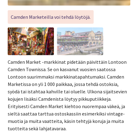
Camden Marketeilla voi tehdä löytöjä.
Camden Market -markkinat pidetään päivittäin Lontoon
Camden Townissa. Se on kasvanut vuosien saatossa
Lontoon suurimmaksi markkinatapahtumaksi. Camden
Marketissa on yli 1 000 paikkaa, jossa tehdä ostoksia,
syödä tai istahtaa kahville tai oluelle. Ulkona sijaitsevien
kojujen lisäksi Camdenista löytyy pikkuputiikkeja.
Erityisesti Camden Market kiehtoo nuorempaa väkeä, ja
sieltä saattaa tarttua ostoskassiin esimerkiksi vintage-
muotia ja muita vaatteita, käsin tehtyjä koruja ja muita
tuotteita sekä lahjatavaraa.