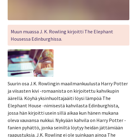
Muun muassa J. K. Rowling kirjoitti The Elephant
Housessa Edinburghissa.
Suurin osa J.K. Rowlingin maailmankuulusta Harry Potter
ja viisasten kivi -romaanista on kirjoitettu kahvikupin
äärellä. Köyhä yksinhuoltajaäiti löysi lämpöä The
Elephant House -nimisestä kahvilasta Edinburghista,
jossa hän kirjoitti usein sillä aikaa kun hänen mukana
oleva vauvansa nukkui. Nykyään kahvila on Harry Potter -
fanien pyhättö, jonka seiniltä löytyy heidän jättämiään
raapustuksia. J.K. Rowling ei ole suinkaan ainoa The