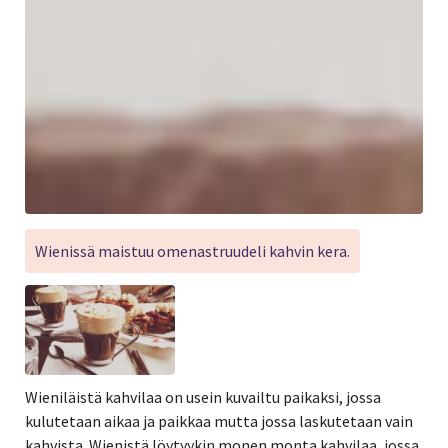
Wienissä maistuu omenastruudeli kahvin kera.
Wieniläistä kahvilaa on usein kuvailtu paikaksi, jossa
kulutetaan aikaa ja paikkaa mutta jossa laskutetaan vain
kahvista. Wienistä löytyykin monen monta kahvilaa, jossa