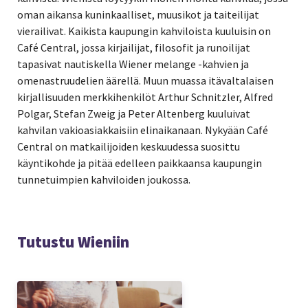
oman aikansa kuninkaalliset, muusikot ja taiteilijat
vierailivat. Kaikista kaupungin kahviloista kuuluisin on
Café Central, jossa kirjailijat, filosofit ja runoilijat
tapasivat nautiskella Wiener melange -kahvien ja
omenastruudelien
äärellä. Muun muassa itävaltalaisen
kirjallisuuden merkkihenkilöt
Arthur Schnitzler
,
Alfred
Polgar, Stefan Zweig ja
Peter Altenberg kuuluivat
kahvilan vakioasiakkaisiin elinaikanaan.
Nykyään
Café
Central on matkailijoiden keskuudessa suosittu
käyntikohde ja pitää edelleen paikkaansa kaupungin
tunnetuimpien kahviloiden joukossa.
Tutustu Wieniin